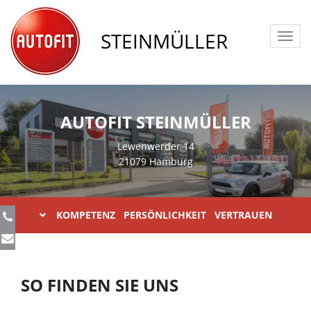
STEINMÜLLER
Toggl
navig
AUTOFIT STEINMÜLLER
Lewenwerder 14
21079 Hamburg
KOMPETENZ PERSÖNLICHKEIT VERTRAUEN
SO FINDEN SIE UNS