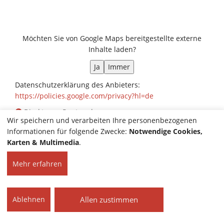
Möchten Sie von
Google Maps
bereitgestellte externe
Inhalte laden?
Ja
Immer
Datenschutzerklärung des Anbieters:
https://policies.google.com/privacy?hl=de
Direkt zum Routenplaner
Wir speichern und verarbeiten Ihre personenbezogenen
Informationen für folgende Zwecke:
Notwendige Cookies,
Karten & Multimedia
.
HOME
KONTAKT
© 2026 Steinmüller KFZ-
Mehr erfahren
IMPRESSUM
Technik GmbH | Alle
DATENSCHUTZ
Rechte vorbehalten.
COOKIE-EINSTELLUNGEN
Allen zustimmen
Ablehnen